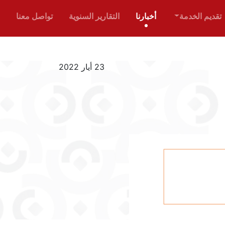
ﺗﻘﺪﻳﻢ اﻟﺨﺪﻣﺔ
أخبارنا
التقارير السنوية
تواصل معنا
23 أيار 2022