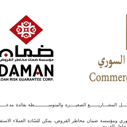
ـــل المشـــاريــــــع الصغيــــرة والمتوســــــــــطة بفائدة مدعـ
وري ومؤسسة ضمان مخاطر القروض، يمكن للسّادة العملاء الاستفا
 مخاطر القروض.