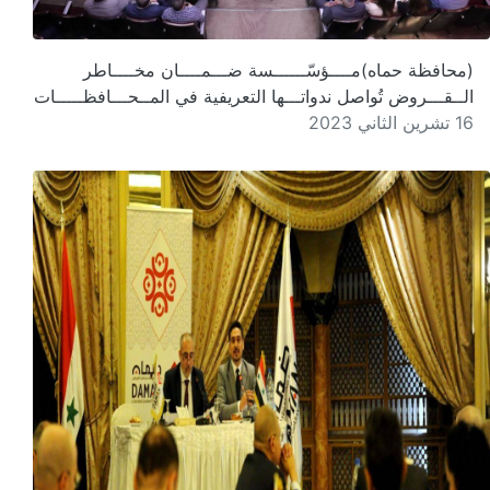
(محافظة حماه)مــــؤسّــــــسة ضـــمــــان مخــــاطر
الــقـــروض تُواصل ندواتـــها التعريفية في المــحـــافظـــــات
16 تشرين الثاني 2023