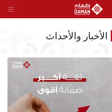
اﻟﺄﺧﺒﺎر واﻟﺄﺣﺪاث