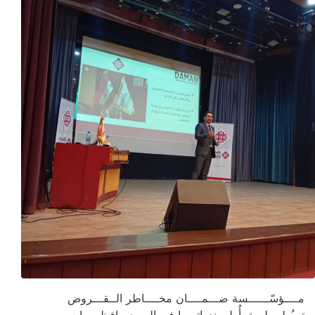
مــــؤسّــــــسة ضـــمــــان مخــــاطر الــقـــروض