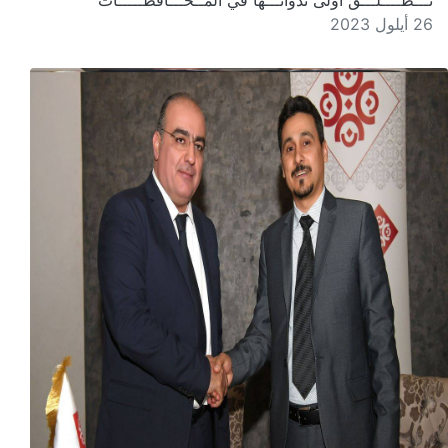
تـــُطــــلـــق أُولى ندواتـــها في المــحـــافظـــــات
26 أيلول 2023