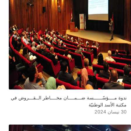
ندوة مــــؤسّــــــسة ضـــمــــان مخــــاطر الــقـــروض في
مكتبة الأسد الوطنيّة
30 نيسان 2024